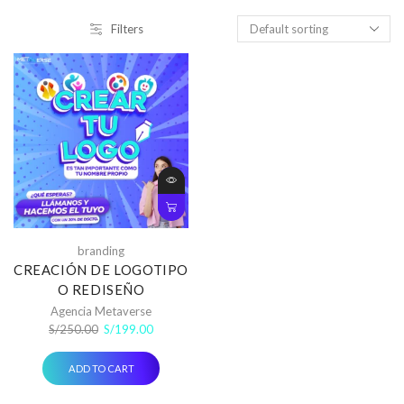
Filters
branding
CREACIÓN DE LOGOTIPO
O REDISEÑO
Agencia Metaverse
Original
Current
S/
250.00
S/
199.00
price
price
was:
is:
ADD TO CART
S/250.00.
S/199.00.