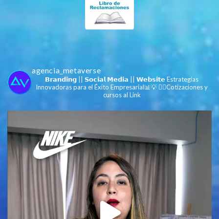
agencia_metaverse
𝗕𝗿𝗮𝗻𝗱𝗶𝗻𝗴 || 𝗦𝗼𝗰𝗶𝗮𝗹 𝗠𝗲𝗱𝗶𝗮 || 𝗪𝗲𝗯𝘀𝗶𝘁𝗲
Estrategias
Innovadoras para el Éxito Empresarial📊💡
👇🏻Cotizaciones y
cursos al Link