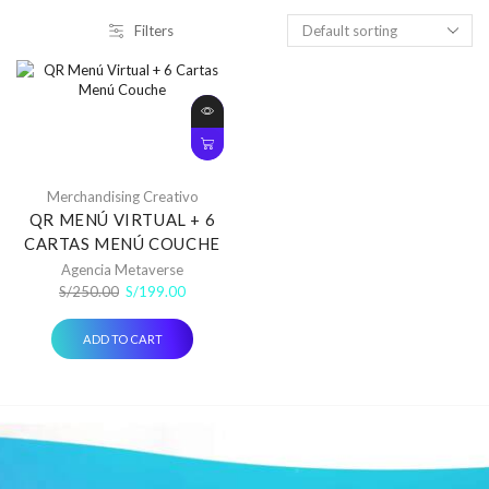
Filters
Merchandising Creativo
QR MENÚ VIRTUAL + 6
CARTAS MENÚ COUCHE
Agencia Metaverse
Original
Current
S/
250.00
S/
199.00
price
price
was:
is:
ADD TO CART
S/250.00.
S/199.00.