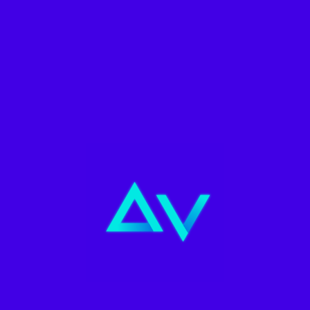
ofrece la empresa.
Piensa en el público al que va a ir dirigido y diseña en base a
eso.
Evita incluir demasiados elementos, piensa que un logotipo
debe ser simple.
El logo debe ser atemporal
La idea es que este sea un buen logotipo hoy y
dentro de veinte años, si incluyes elementos que