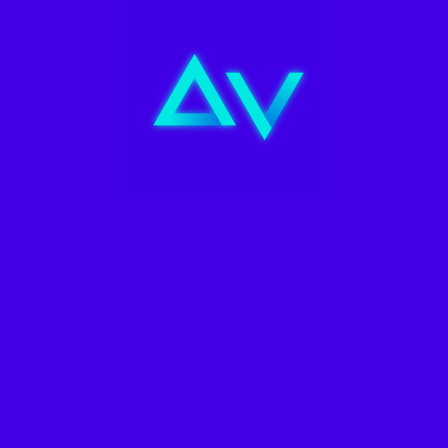
@agenciametaverse
¡Conoce a Metabot!🤖